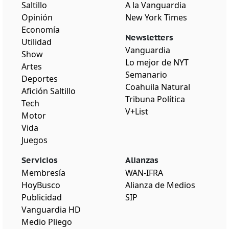
Saltillo
A la Vanguardia
Opinión
New York Times
Economía
Newsletters
Utilidad
Vanguardia
Show
Lo mejor de NYT
Artes
Semanario
Deportes
Coahuila Natural
Afición Saltillo
Tribuna Política
Tech
V+List
Motor
Vida
Juegos
Servicios
Alianzas
Membresía
WAN-IFRA
HoyBusco
Alianza de Medios
Publicidad
SIP
Vanguardia HD
Medio Pliego