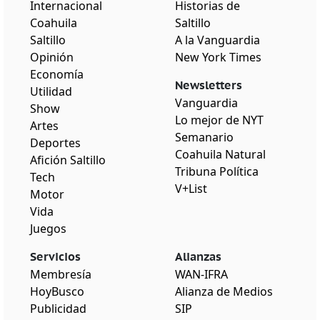
Internacional
Historias de
Coahuila
Saltillo
Saltillo
A la Vanguardia
Opinión
New York Times
Economía
Newsletters
Utilidad
Vanguardia
Show
Lo mejor de NYT
Artes
Semanario
Deportes
Coahuila Natural
Afición Saltillo
Tribuna Política
Tech
V+List
Motor
Vida
Juegos
Servicios
Alianzas
Membresía
WAN-IFRA
HoyBusco
Alianza de Medios
Publicidad
SIP