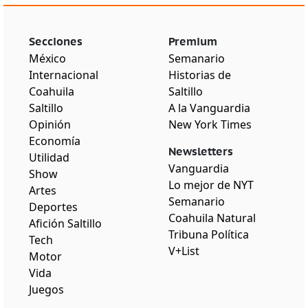
Secciones
Premium
México
Semanario
Internacional
Historias de
Coahuila
Saltillo
Saltillo
A la Vanguardia
Opinión
New York Times
Economía
Newsletters
Utilidad
Vanguardia
Show
Lo mejor de NYT
Artes
Semanario
Deportes
Coahuila Natural
Afición Saltillo
Tribuna Política
Tech
V+List
Motor
Vida
Juegos