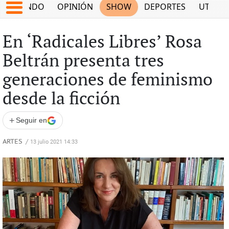
MUNDO
OPINIÓN
SHOW
DEPORTES
UTILID
En ‘Radicales Libres’ Rosa
Beltrán presenta tres
generaciones de feminismo
desde la ficción
+
Seguir en
ARTES
/
13 julio 2021 14:33