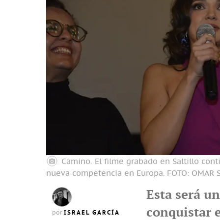
Camino. El filme grabado en Saltillo con
nueva competencia en Europa.
FOTO: OMAR 
Esta será u
conquistar 
ISRAEL GARCÍA
por