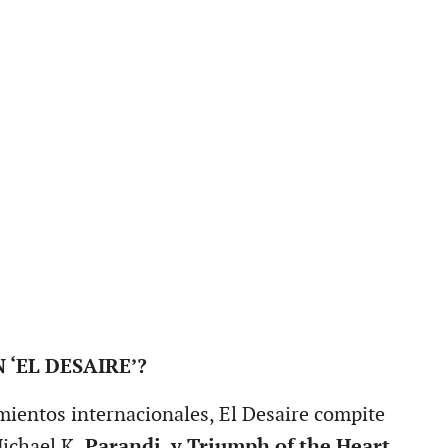
 ‘EL DESAIRE’?
ientos internacionales, El Desaire compite
Michael K.
Parandi, y Triumph of the Heart
,