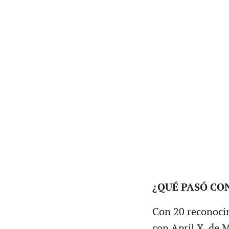
¿QUÉ PASÓ CON
Con 20 reconocim
con April X, de 