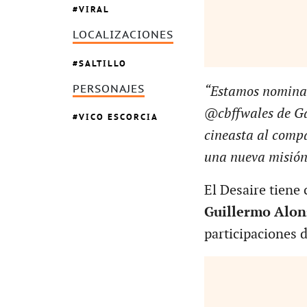
VIRAL
LOCALIZACIONES
SALTILLO
PERSONAJES
“Estamos nominad
@cbffwales de G
VICO ESCORCIA
cineasta al compar
una nueva misión
El Desaire tiene 
Guillermo Alon
participaciones d