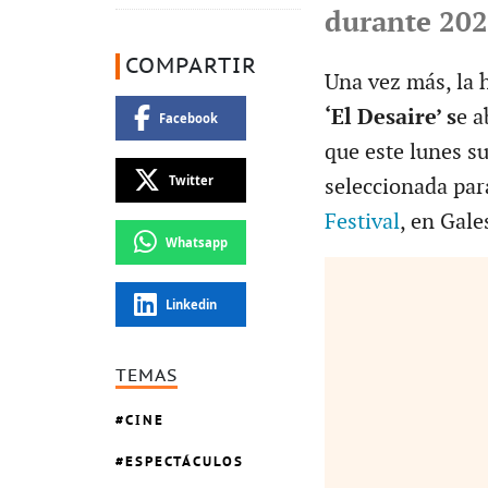
durante 20
COMPARTIR
Una vez más, la 
‘El Desaire’ s
e a
Facebook
que este lunes s
Twitter
seleccionada par
Festival
, en Gale
Whatsapp
Linkedin
TEMAS
CINE
ESPECTÁCULOS