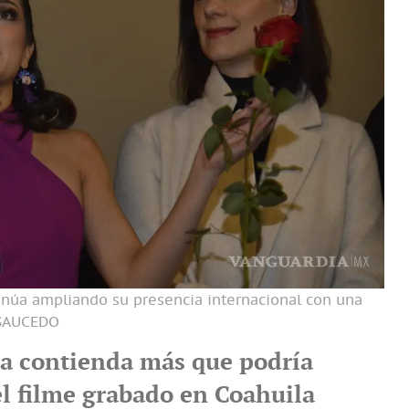
tinúa ampliando su presencia internacional con una
SAUCEDO
na contienda más que podría
el filme grabado en Coahuila