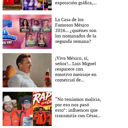
exposición gráfica,...
La Casa de los
Famosos México
2026... ¿quiénes son
los nominados de la
segunda semana?
¡Viva México, sí,
señor!... Luis Miguel
reaparece con
emotivo mensaje en
comercial de...
“No teníamos malicia,
por eso nos pasó
esto”: influencer que
transmitía con César...