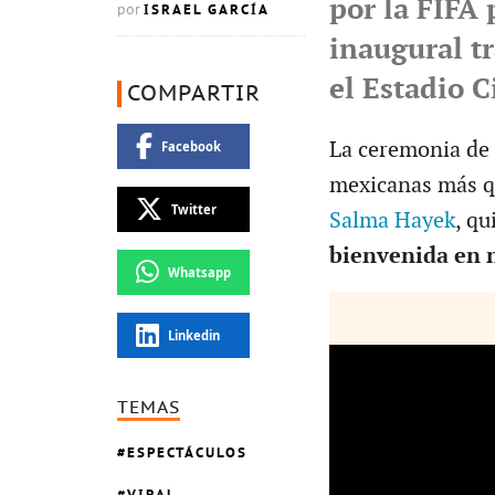
por la FIFA 
ISRAEL GARCÍA
por
inaugural tr
el Estadio 
COMPARTIR
La ceremonia de 
Facebook
mexicanas más qu
Twitter
Salma Hayek
, qu
bienvenida en 
Whatsapp
Linkedin
TEMAS
ESPECTÁCULOS
VIRAL