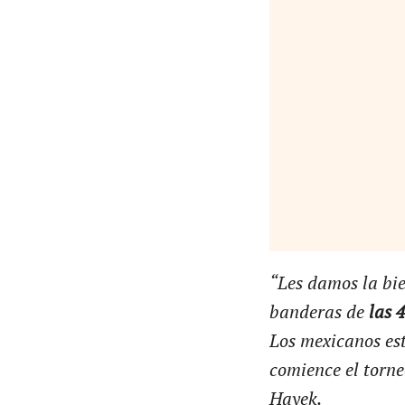
“Les damos la bi
banderas de
las 
Los mexicanos es
comience el torne
Hayek.