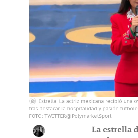
Estrella. La actriz mexicana recibió una 
tras destacar la hospitalidad y pasión futboler
FOTO: TWITTER@PolymarketSport
La estrella