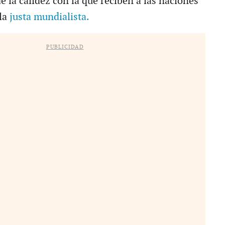
 la calidez con la que reciben a las naciones
la
justa mundialista.
PUBLICIDAD