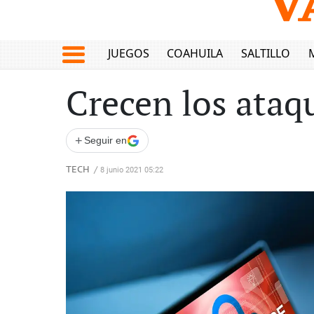
JUEGOS
COAHUILA
SALTILLO
Crecen los ata
+
Seguir en
TECH
/
8 junio 2021 05:22