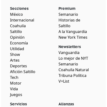
Secciones
Premium
México
Semanario
Internacional
Historias de
Coahuila
Saltillo
Saltillo
A la Vanguardia
Opinión
New York Times
Economía
Newsletters
Utilidad
Vanguardia
Show
Lo mejor de NYT
Artes
Semanario
Deportes
Coahuila Natural
Afición Saltillo
Tribuna Política
Tech
V+List
Motor
Vida
Juegos
Servicios
Alianzas