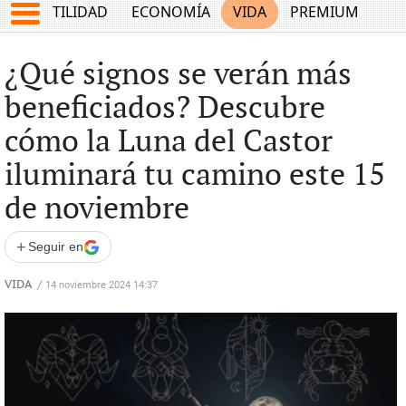
TES
UTILIDAD
ECONOMÍA
VIDA
PREMIUM
¿Qué signos se verán más
beneficiados? Descubre
cómo la Luna del Castor
iluminará tu camino este 15
de noviembre
+
Seguir en
VIDA
/
14 noviembre 2024 14:37