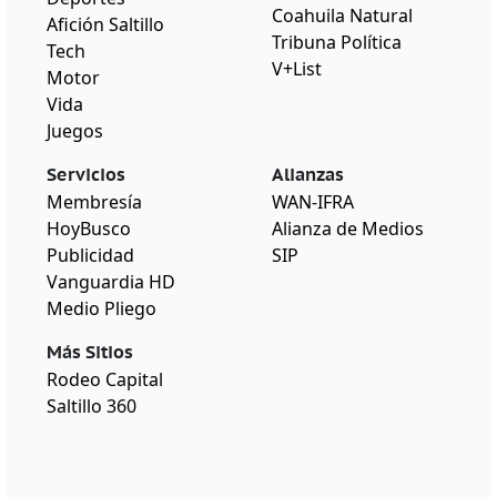
Coahuila Natural
Afición Saltillo
Tribuna Política
Tech
V+List
Motor
Vida
Juegos
Servicios
Alianzas
Membresía
WAN-IFRA
HoyBusco
Alianza de Medios
Publicidad
SIP
Vanguardia HD
Medio Pliego
Más Sitios
Rodeo Capital
Saltillo 360