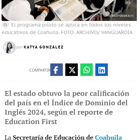
El programa piloto se aplica en todos los niveles
educativos de Coahuila.
FOTO: ARCHIVO/ VANGUARDIA
KATYA GONZÁLEZ
por
COMPARTIR
El estado obtuvo la peor calificación
del país en el Índice de Dominio del
Inglés 2024, según el reporte de
Education First
La
Secretaría de Educación de
Coahuila