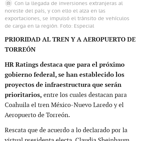
Con la llegada de inversiones extranjeras al
noreste del país, y con ello el alza en las
exportaciones, se impulsó el tránsito de vehículos
de carga en la región.
Foto: Especial
PRIORIDAD AL TREN Y A AEROPUERTO DE
TORREÓN
HR Ratings destaca que para el próximo
gobierno federal, se han establecido los
proyectos de infraestructura que serán
prioritarios,
entre los cuales destacan para
Coahuila el tren México-Nuevo Laredo y el
Aeropuerto de Torreón.
Rescata que de acuerdo a lo declarado por la
virtual presidenta electa, Claudia Sheinbaum