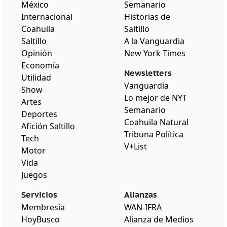
México
Semanario
Internacional
Historias de
Coahuila
Saltillo
Saltillo
A la Vanguardia
Opinión
New York Times
Economía
Newsletters
Utilidad
Vanguardia
Show
Lo mejor de NYT
Artes
Semanario
Deportes
Coahuila Natural
Afición Saltillo
Tribuna Política
Tech
V+List
Motor
Vida
Juegos
Servicios
Alianzas
Membresía
WAN-IFRA
HoyBusco
Alianza de Medios