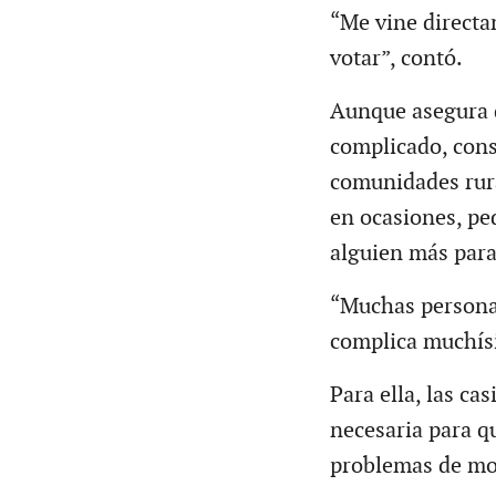
“Me vine directa
votar”, contó.
Aunque asegura q
complicado, con
comunidades rura
en ocasiones, pe
alguien más par
“Muchas personas
complica muchísi
Para ella, las ca
necesaria para q
problemas de mo