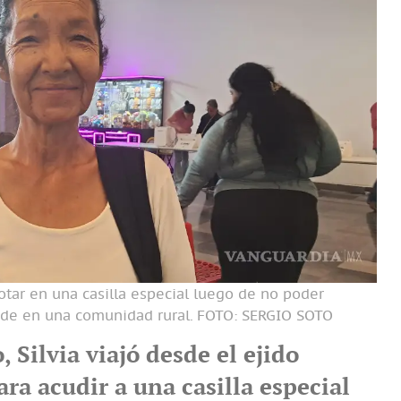
otar en una casilla especial luego de no poder
nde en una comunidad rural.
FOTO: SERGIO SOTO
, Silvia viajó desde el ejido
ra acudir a una casilla especial