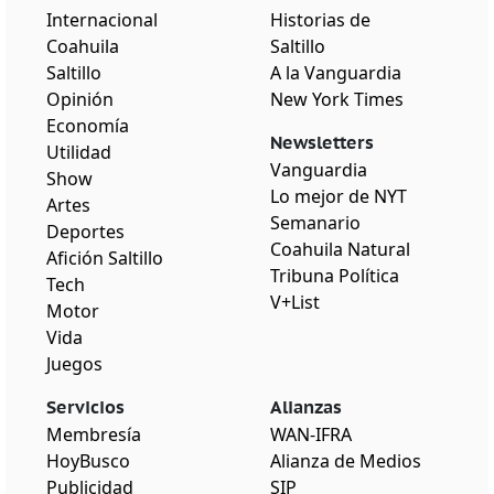
Internacional
Historias de
Coahuila
Saltillo
Saltillo
A la Vanguardia
Opinión
New York Times
Economía
Newsletters
Utilidad
Vanguardia
Show
Lo mejor de NYT
Artes
Semanario
Deportes
Coahuila Natural
Afición Saltillo
Tribuna Política
Tech
V+List
Motor
Vida
Juegos
Servicios
Alianzas
Membresía
WAN-IFRA
HoyBusco
Alianza de Medios
Publicidad
SIP