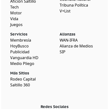
Afición Saltillo
Tribuna Política
Tech
V+List
Motor
Vida
Juegos
Servicios
Alianzas
Membresía
WAN-IFRA
HoyBusco
Alianza de Medios
Publicidad
SIP
Vanguardia HD
Medio Pliego
Más Sitios
Rodeo Capital
Saltillo 360
Redes Sociales