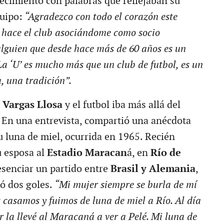
ecimiento con palabras que reflejaban su
quipo:
“Agradezco con todo el corazón este
hace el club asociándome como socio
alguien que desde hace más de 60 años es un
 La ‘U’ es mucho más que un club de futbol, es un
, una tradición”.
e
Vargas Llosa
y el futbol iba más allá del
 En una entrevista, compartió una anécdota
u luna de miel, ocurrida en 1965. Recién
u esposa al
Estadio Maracan
á, en
Río de
esenciar un partido entre
Brasil y Alemania
,
ó dos goles.
“Mi mujer siempre se burla de mí
 casamos y fuimos de luna de miel a Río. Al día
ar la llevé al Maracaná a ver a Pelé. Mi luna de