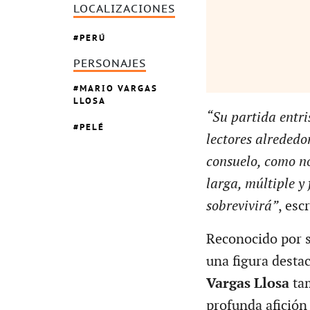
LOCALIZACIONES
PERÚ
PERSONAJES
MARIO VARGAS
LLOSA
“Su partida entri
PELÉ
lectores alreded
consuelo, como no
larga, múltiple y 
sobrevivirá”
, esc
Reconocido por su
una figura desta
Vargas Llosa
tam
profunda afición 