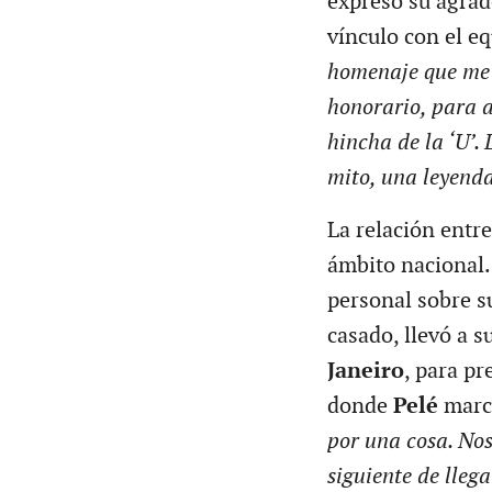
expresó su agrad
vínculo con el e
homenaje que me 
honorario, para 
hincha de la ‘U’.
mito, una leyenda
La relación entr
ámbito nacional.
personal sobre s
casado, llevó a s
Janeiro
, para pr
donde
Pelé
marc
por una cosa. Nos
siguiente de lleg