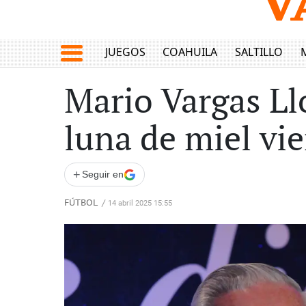
JUEGOS
COAHUILA
SALTILLO
Mario Vargas Llo
luna de miel vi
+
Seguir en
FÚTBOL
/
14 abril 2025 15:55