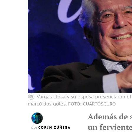
Vargas Llosa y su esposa presenciaron el
marcó dos goles.
FOTO: CUARTOSCURO
Además de su
un ferviente
CORIN ZÚÑIGA
por