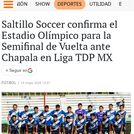
OPINIÓN
SHOW
DEPORTES
UTILIDAD
ECON
Saltillo Soccer confirma el
Estadio Olímpico para la
Semifinal de Vuelta ante
Chapala en Liga TDP MX
+
Seguir en
FÚTBOL
/
14 mayo 2026 13:01