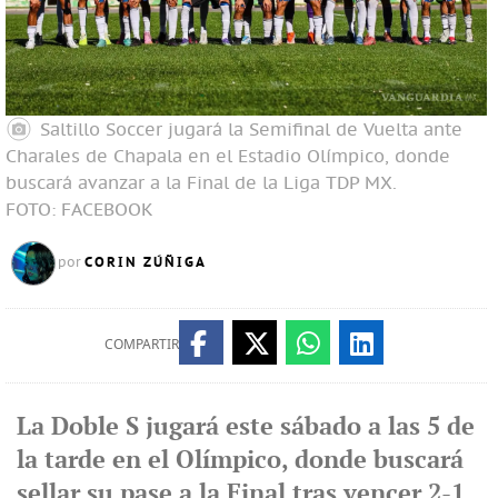
Saltillo Soccer jugará la Semifinal de Vuelta ante
Charales de Chapala en el Estadio Olímpico, donde
buscará avanzar a la Final de la Liga TDP MX.
FOTO: FACEBOOK
CORIN ZÚÑIGA
por
COMPARTIR
La Doble S jugará este sábado a las 5 de
la tarde en el Olímpico, donde buscará
sellar su pase a la Final tras vencer 2-1