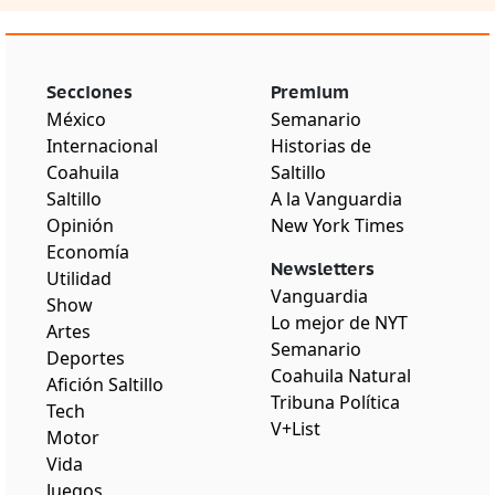
Secciones
Premium
México
Semanario
Internacional
Historias de
Coahuila
Saltillo
Saltillo
A la Vanguardia
Opinión
New York Times
Economía
Newsletters
Utilidad
Vanguardia
Show
Lo mejor de NYT
Artes
Semanario
Deportes
Coahuila Natural
Afición Saltillo
Tribuna Política
Tech
V+List
Motor
Vida
Juegos