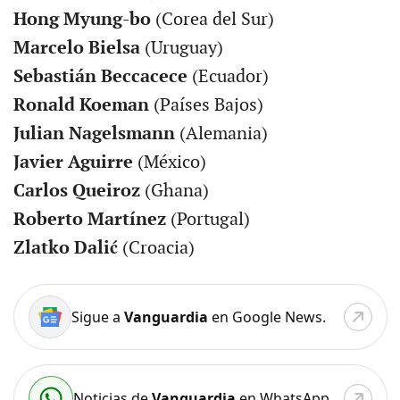
Hong Myung-bo
(Corea del Sur)
Marcelo Bielsa
(Uruguay)
Sebastián Beccacece
(Ecuador)
Ronald Koeman
(Países Bajos)
Julian Nagelsmann
(Alemania)
Javier Aguirre
(México)
Carlos Queiroz
(Ghana)
Roberto Martínez
(Portugal)
Zlatko Dalić
(Croacia)
Sigue a
Vanguardia
en Google News.
Noticias de
Vanguardia
en WhatsApp.