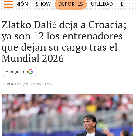
OPINIÓN
SHOW
DEPORTES
UTILIDAD
ECON
Zlatko Dalić deja a Croacia;
ya son 12 los entrenadores
que dejan su cargo tras el
Mundial 2026
+
Seguir en
DEPORTES
/
8 julio 2026 17:53