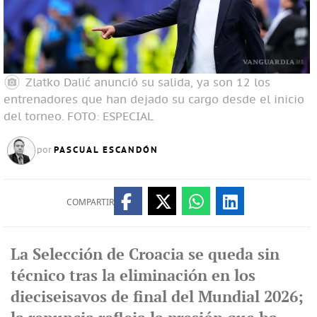
Zlatko Dalić anunció su salida, ya son 12 los
entrenadores que han dejado su cargo desde el inicio
del torneo.
FOTO: ESPECIAL
PASCUAL ESCANDÓN
por
COMPARTIR
La Selección de Croacia se queda sin
técnico tras la eliminación en los
dieciseisavos de final del Mundial 2026;