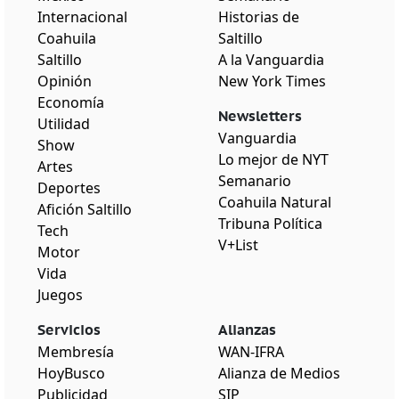
Internacional
Historias de
Coahuila
Saltillo
Saltillo
A la Vanguardia
Opinión
New York Times
Economía
Newsletters
Utilidad
Vanguardia
Show
Lo mejor de NYT
Artes
Semanario
Deportes
Coahuila Natural
Afición Saltillo
Tribuna Política
Tech
V+List
Motor
Vida
Juegos
Servicios
Alianzas
Membresía
WAN-IFRA
HoyBusco
Alianza de Medios
Publicidad
SIP