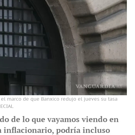
n el marco de que Banxico redujo el jueves su tasa
PECIAL
o de lo que vayamos viendo en
 inflacionario, podría incluso