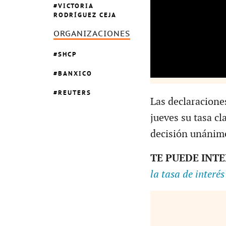
VICTORIA
RODRÍGUEZ CEJA
ORGANIZACIONES
SHCP
BANXICO
REUTERS
Las declaracione
jueves su tasa c
decisión unánime
TE PUEDE INT
la tasa de interé