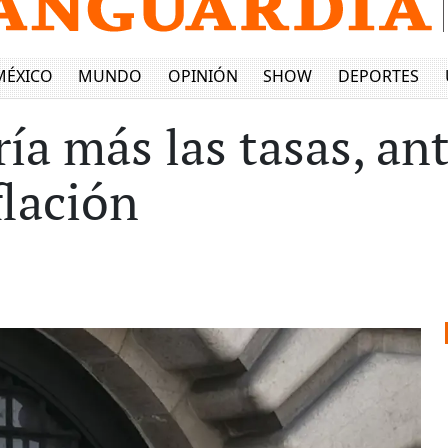
MÉXICO
MUNDO
OPINIÓN
SHOW
DEPORTES
ía más las tasas, an
flación