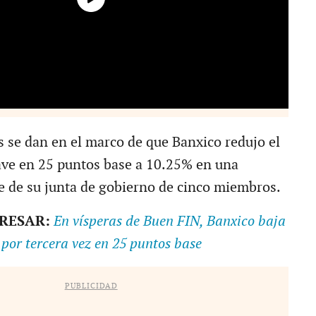
s se dan en el marco de que Banxico redujo el
lave en 25 puntos base a 10.25% en una
 de su junta de gobierno de cinco miembros.
ERESAR:
En vísperas de Buen FIN, Banxico baja
s por tercera vez en 25 puntos base
PUBLICIDAD