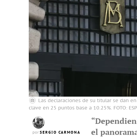
Las declaraciones de su titular se dan e
clave en 25 puntos base a 10.25%.
FOTO: ES
“Dependiend
el panorama
SERGIO CARMONA
por