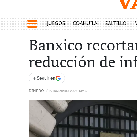
JUEGOS
COAHUILA
SALTILLO
Banxico recortar
reducción de in
+
Seguir en
DINERO
/
19 noviembre 2024 13:46