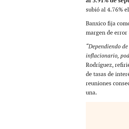
al 3.91% de sep
subió al 4.76% e
Banxico fija com
margen de error 
“Dependiendo de 
inflacionario, po
Rodríguez, refir
de tasas de inter
reuniones consec
una.