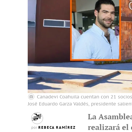
Canadevi Coahuila cuentan con 21 socios 
José Eduardo Garza Valdés, presidente salien
La Asamblea 
realizará el
REBECA RAMÍREZ
por