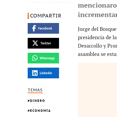
mencionaron
incrementar
COMPARTIR
Jorge del Bosque
Facebook
presidencia de l
Twitter
Desarrollo y Pr
asamblea se esta
Whatsapp
Linkedin
TEMAS
DINERO
ECONOMÍA