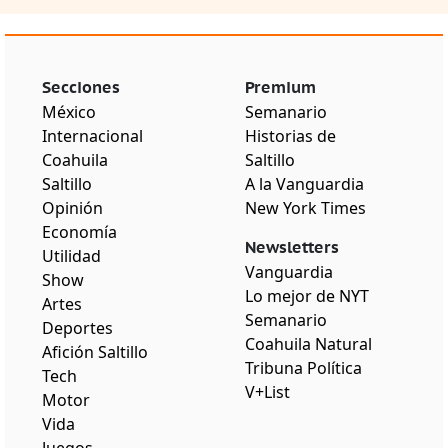
Secciones
Premium
México
Semanario
Internacional
Historias de
Coahuila
Saltillo
Saltillo
A la Vanguardia
Opinión
New York Times
Economía
Newsletters
Utilidad
Vanguardia
Show
Lo mejor de NYT
Artes
Semanario
Deportes
Coahuila Natural
Afición Saltillo
Tribuna Política
Tech
V+List
Motor
Vida
Juegos