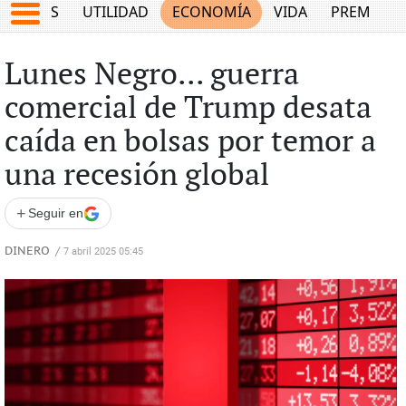
EPORTES
UTILIDAD
ECONOMÍA
VIDA
PREMIUM
Lunes Negro... guerra
comercial de Trump desata
caída en bolsas por temor a
una recesión global
+
Seguir en
DINERO
/
7 abril 2025 05:45