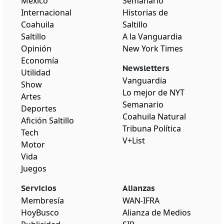
México
Semanario
Internacional
Historias de
Coahuila
Saltillo
Saltillo
A la Vanguardia
Opinión
New York Times
Economía
Newsletters
Utilidad
Vanguardia
Show
Lo mejor de NYT
Artes
Semanario
Deportes
Coahuila Natural
Afición Saltillo
Tribuna Política
Tech
V+List
Motor
Vida
Juegos
Servicios
Alianzas
Membresía
WAN-IFRA
HoyBusco
Alianza de Medios