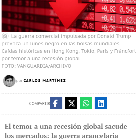
La guerra comercial impulsada por Donald Trump
provoca un lunes negro en las bolsas mundiales.
Caídas históricas en Hong Kong, Tokio, París y Fráncfort
por temor a una recesión global.
FOTO: VANGUARDIA/ARCHIVO
CARLOS MARTÍNEZ
por
COMPARTIR
El temor a una recesión global sacude
los mercados: la guerra arancelaria