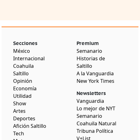
Secciones
Premium
México
Semanario
Internacional
Historias de
Coahuila
Saltillo
Saltillo
A la Vanguardia
Opinión
New York Times
Economía
Newsletters
Utilidad
Vanguardia
Show
Lo mejor de NYT
Artes
Semanario
Deportes
Coahuila Natural
Afición Saltillo
Tribuna Política
Tech
V+List