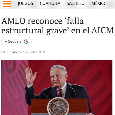
JUEGOS
COAHUILA
SALTILLO
MÉXICO
AMLO reconoce ‘falla
estructural grave’ en el AICM
+
Seguir en
NOTICIAS
/
27 julio 2022 09:38