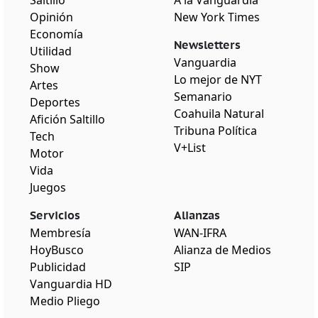
Opinión
New York Times
Economía
Newsletters
Utilidad
Vanguardia
Show
Lo mejor de NYT
Artes
Semanario
Deportes
Coahuila Natural
Afición Saltillo
Tribuna Política
Tech
V+List
Motor
Vida
Juegos
Servicios
Alianzas
Membresía
WAN-IFRA
HoyBusco
Alianza de Medios
Publicidad
SIP
Vanguardia HD
Medio Pliego