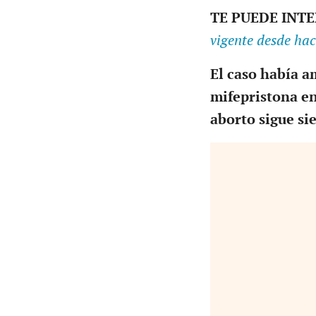
TE PUEDE INT
vigente desde ha
El caso había a
mifepristona en
aborto sigue si