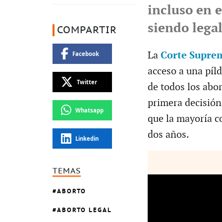
incluso en 
siendo lega
COMPARTIR
La
Corte Supre
Facebook
acceso a una píld
Twitter
de todos los abo
primera decisión
Whatsapp
que la mayoría c
dos años.
Linkedin
TEMAS
ABORTO
ABORTO LEGAL