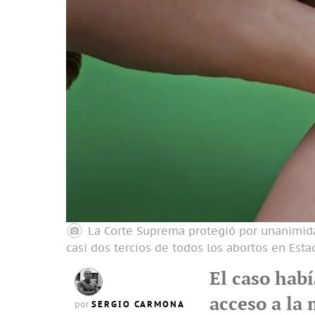
La Corte Suprema protegió por unanimida
casi dos tercios de todos los abortos en Est
El caso hab
acceso a la 
SERGIO CARMONA
por