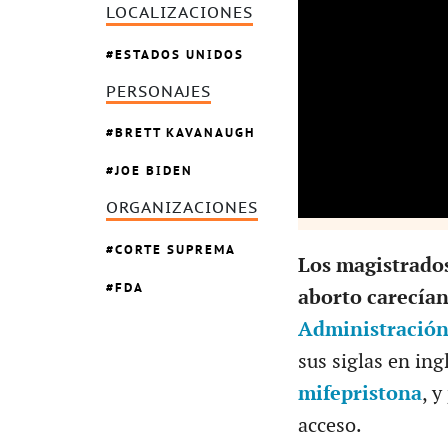
LOCALIZACIONES
ESTADOS UNIDOS
PERSONAJES
BRETT KAVANAUGH
JOE BIDEN
ORGANIZACIONES
CORTE SUPREMA
Los magistrados
FDA
aborto carecía
Administración
sus siglas en ing
mifepristona
, y
acceso.