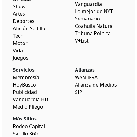
Vanguardia
Show
Lo mejor de NYT
Artes
Semanario
Deportes
Coahuila Natural
Afición Saltillo
Tribuna Política
Tech
V+List
Motor
Vida
Juegos
Servicios
Alianzas
Membresía
WAN-IFRA
HoyBusco
Alianza de Medios
Publicidad
SIP
Vanguardia HD
Medio Pliego
Más Sitios
Rodeo Capital
Saltillo 360