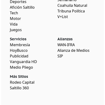
Deportes
Coahuila Natural
Afición Saltillo
Tribuna Política
Tech
V+List
Motor
Vida
Juegos
Servicios
Alianzas
Membresía
WAN-IFRA
HoyBusco
Alianza de Medios
Publicidad
SIP
Vanguardia HD
Medio Pliego
Más Sitios
Rodeo Capital
Saltillo 360