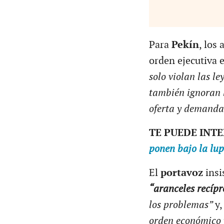
Para
Pekín
, los
orden ejecutiva 
solo violan las l
también ignoran 
oferta y demanda 
TE PUEDE INT
ponen bajo la lu
El
portavoz
insi
“aranceles recípr
los problemas”
y,
orden económico y