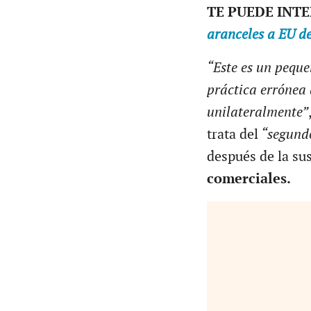
TE PUEDE INT
aranceles a EU d
“Este es un peque
práctica errónea 
unilateralmente”
trata del
“segundo
después de la su
comerciales.