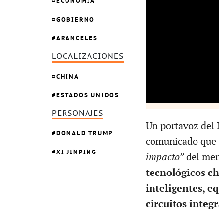
ECONOMÍA
GOBIERNO
ARANCELES
LOCALIZACIONES
CHINA
ESTADOS UNIDOS
PERSONAJES
Un portavoz del
DONALD TRUMP
comunicado que
XI JINPING
impacto”
del mem
tecnológicos ch
inteligentes, e
circuitos integr