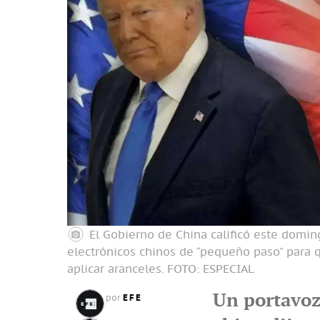
El Gobierno de China calificó este domin
electrónicos chinos de “pequeño paso” para q
aplicar aranceles.
FOTO: ESPECIAL
Un portavoz
EFE
por