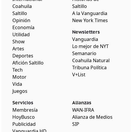
Coahuila
Saltillo
Saltillo
A la Vanguardia
Opinión
New York Times
Economía
Newsletters
Utilidad
Vanguardia
Show
Lo mejor de NYT
Artes
Semanario
Deportes
Coahuila Natural
Afición Saltillo
Tribuna Política
Tech
V+List
Motor
Vida
Juegos
Servicios
Alianzas
Membresía
WAN-IFRA
HoyBusco
Alianza de Medios
Publicidad
SIP
Vanguardia HD