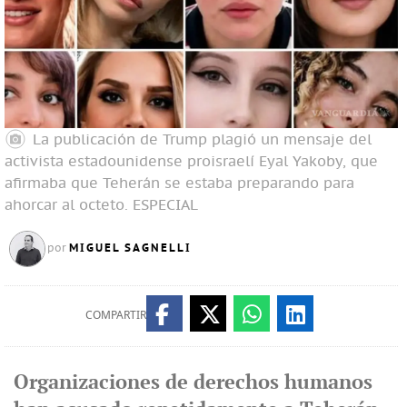
La publicación de Trump plagió un mensaje del
activista estadounidense proisraelí Eyal Yakoby, que
afirmaba que Teherán se estaba preparando para
ahorcar al octeto.
ESPECIAL
MIGUEL SAGNELLI
por
COMPARTIR
Organizaciones de derechos humanos