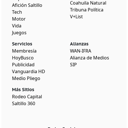
Coahuila Natural
Afición Saltillo
Tribuna Política
Tech
V+List
Motor
Vida
Juegos
Servicios
Alianzas
Membresía
WAN-IFRA
HoyBusco
Alianza de Medios
Publicidad
SIP
Vanguardia HD
Medio Pliego
Más Sitios
Rodeo Capital
Saltillo 360