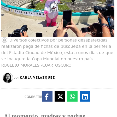
Diversos colectivos por personas desaparecidas
realizaron pega de fichas de búsqueda en la periferia
del Estadio Ciudad de México, esto a unos días de que
se inaugure la Copa Mundial en nuestro país.
ROGELIO MORALES /CUARTOSCURO
KARLA VELÁZQUEZ
por
COMPARTIR
Al momento, madres y padres