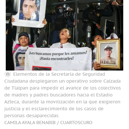
Elementos de la Secretaría de Seguridad
Ciudadana desplegaron un operativo sobre Calzada
de Tlalpan para impedir el avance de los colectivos
de madres y padres buscadores hacia el Estadio
Azteca, durante la movilización en la que exigieron
justicia y el esclarecimiento de los casos de
personas desaparecidas.
CAMILA AYALA BENABIB / CUARTOSCURO