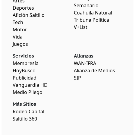
Artes
Semanario
Deportes
Coahuila Natural
Afición Saltillo
Tribuna Política
Tech
V+List
Motor
Vida
Juegos
Servicios
Alianzas
Membresía
WAN-IFRA
HoyBusco
Alianza de Medios
Publicidad
SIP
Vanguardia HD
Medio Pliego
Más Sitios
Rodeo Capital
Saltillo 360