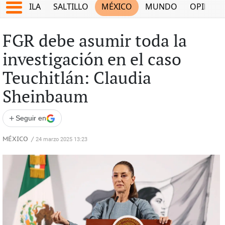
COAHUILA
SALTILLO
MÉXICO
MUNDO
OPINIÓ
FGR debe asumir toda la
investigación en el caso
Teuchitlán: Claudia
Sheinbaum
+
Seguir en
MÉXICO
/
24 marzo 2025 13:23