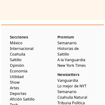
Secciones
Premium
México
Semanario
Internacional
Historias de
Coahuila
Saltillo
Saltillo
A la Vanguardia
Opinión
New York Times
Economía
Newsletters
Utilidad
Vanguardia
Show
Lo mejor de NYT
Artes
Semanario
Deportes
Coahuila Natural
Afición Saltillo
Tribuna Política
Tech