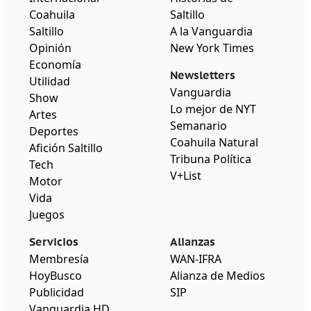
Coahuila
Saltillo
Saltillo
A la Vanguardia
Opinión
New York Times
Economía
Newsletters
Utilidad
Vanguardia
Show
Lo mejor de NYT
Artes
Semanario
Deportes
Coahuila Natural
Afición Saltillo
Tribuna Política
Tech
V+List
Motor
Vida
Juegos
Servicios
Alianzas
Membresía
WAN-IFRA
HoyBusco
Alianza de Medios
Publicidad
SIP
Vanguardia HD