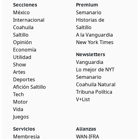
Secciones
Premium
México
Semanario
Internacional
Historias de
Coahuila
Saltillo
Saltillo
A la Vanguardia
Opinión
New York Times
Economía
Newsletters
Utilidad
Vanguardia
Show
Lo mejor de NYT
Artes
Semanario
Deportes
Coahuila Natural
Afición Saltillo
Tribuna Política
Tech
V+List
Motor
Vida
Juegos
Servicios
Alianzas
Membresía
WAN-IFRA