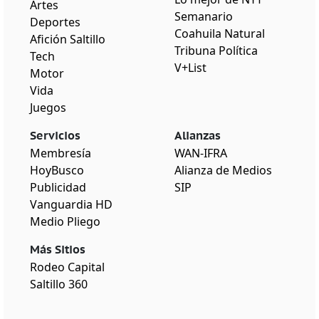
Artes
Semanario
Deportes
Coahuila Natural
Afición Saltillo
Tribuna Política
Tech
V+List
Motor
Vida
Juegos
Servicios
Alianzas
Membresía
WAN-IFRA
HoyBusco
Alianza de Medios
Publicidad
SIP
Vanguardia HD
Medio Pliego
Más Sitios
Rodeo Capital
Saltillo 360