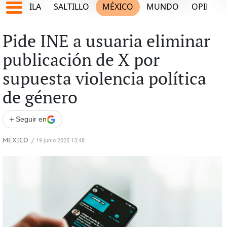
COAHUILA
SALTILLO
MÉXICO
MUNDO
OPINIÓ
Pide INE a usuaria eliminar
publicación de X por
supuesta violencia política
de género
+
Seguir en
MÉXICO
/
19 junio 2025 13:48