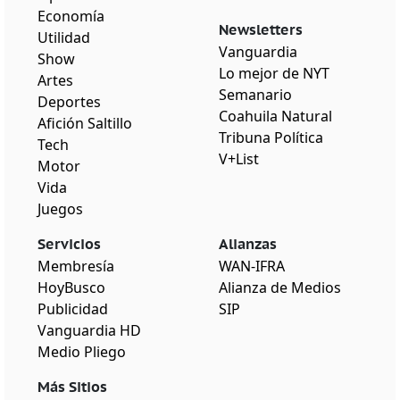
Economía
Newsletters
Utilidad
Vanguardia
Show
Lo mejor de NYT
Artes
Semanario
Deportes
Coahuila Natural
Afición Saltillo
Tribuna Política
Tech
V+List
Motor
Vida
Juegos
Servicios
Alianzas
Membresía
WAN-IFRA
HoyBusco
Alianza de Medios
Publicidad
SIP
Vanguardia HD
Medio Pliego
Más Sitios