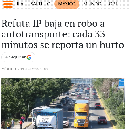
COAHUILA
SALTILLO
MÉXICO
MUNDO
OPINIÓ
Refuta IP baja en robo a
autotransporte: cada 33
minutos se reporta un hurto
+
Seguir en
MÉXICO
/
19 abril 2025 05:00