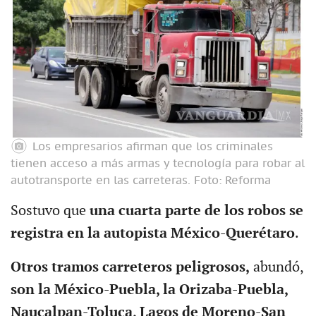
Los empresarios afirman que los criminales
tienen acceso a más armas y tecnología para robar al
autotransporte en las carreteras.
Foto: Reforma
Sostuvo que
una cuarta parte de los robos se
registra en la autopista México-Querétaro
.
Otros tramos carreteros peligrosos,
abundó,
son la México-Puebla, la Orizaba-Puebla,
Naucalpan-Toluca, Lagos de Moreno-San