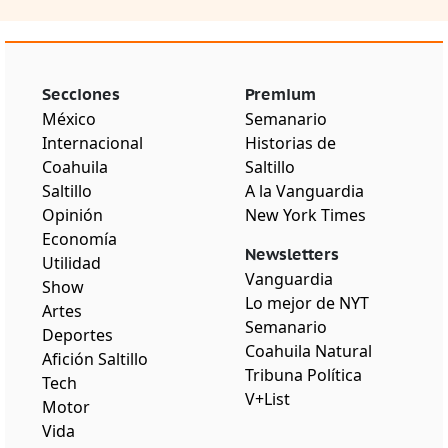
Secciones
Premium
México
Semanario
Internacional
Historias de
Coahuila
Saltillo
Saltillo
A la Vanguardia
Opinión
New York Times
Economía
Newsletters
Utilidad
Vanguardia
Show
Lo mejor de NYT
Artes
Semanario
Deportes
Coahuila Natural
Afición Saltillo
Tribuna Política
Tech
V+List
Motor
Vida