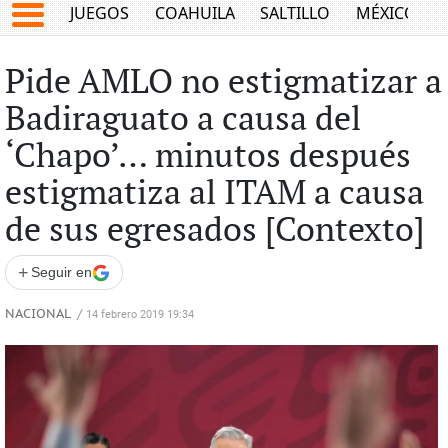
JUEGOS
COAHUILA
SALTILLO
MÉXICO
Pide AMLO no estigmatizar a
Badiraguato a causa del
‘Chapo’… minutos después
estigmatiza al ITAM a causa
de sus egresados [Contexto]
+
Seguir en
NACIONAL
/
14 febrero 2019 19:34