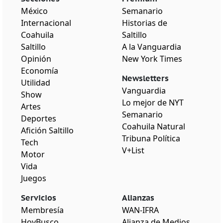
México
Semanario
Internacional
Historias de
Coahuila
Saltillo
Saltillo
A la Vanguardia
Opinión
New York Times
Economía
Newsletters
Utilidad
Vanguardia
Show
Lo mejor de NYT
Artes
Semanario
Deportes
Coahuila Natural
Afición Saltillo
Tribuna Política
Tech
V+List
Motor
Vida
Juegos
Servicios
Alianzas
Membresía
WAN-IFRA
HoyBusco
Alianza de Medios