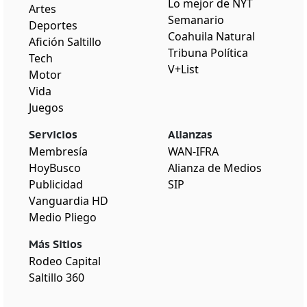
Lo mejor de NYT
Artes
Semanario
Deportes
Coahuila Natural
Afición Saltillo
Tribuna Política
Tech
V+List
Motor
Vida
Juegos
Servicios
Alianzas
Membresía
WAN-IFRA
HoyBusco
Alianza de Medios
Publicidad
SIP
Vanguardia HD
Medio Pliego
Más Sitios
Rodeo Capital
Saltillo 360