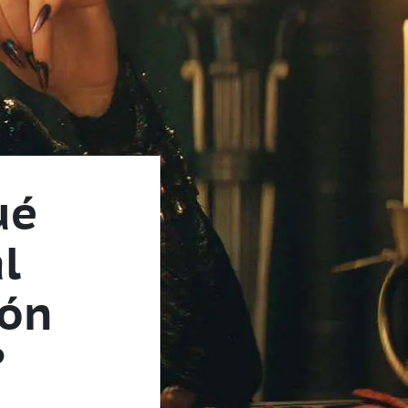
ué
al
ión
?