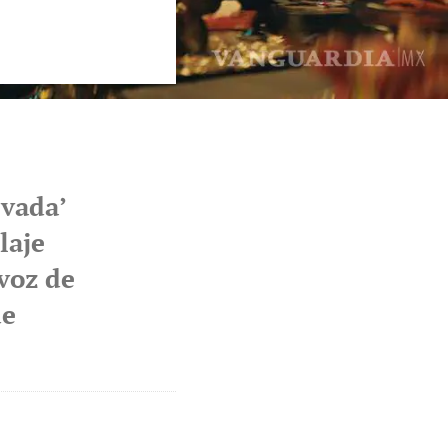
lvada’
laje
 voz de
de