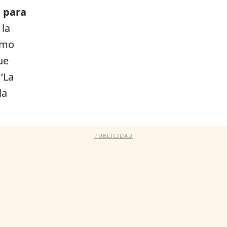
 para
 la
omo
ue
‘La
la
PUBLICIDAD