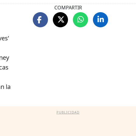
COMPARTIR
ves’
a
sney
icas
an la
PUBLICIDAD