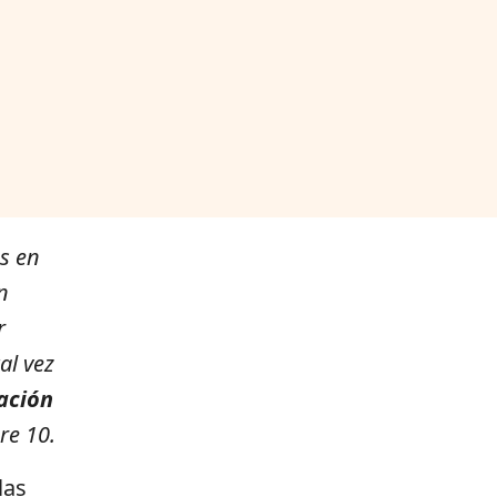
s en
n
r
al vez
ación
re 10.
las