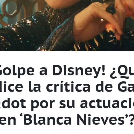
Golpe a Disney! ¿Q
ice la crítica de G
dot por su actuac
en ‘Blanca Nieves’