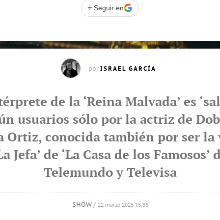
+
Seguir en
ISRAEL GARCÍA
por
térprete de la ‘Reina Malvada’ es ‘sa
ún usuarios sólo por la actriz de Dob
a Ortiz, conocida también por ser la
La Jefa’ de ‘La Casa de los Famosos’ 
Telemundo y Televisa
SHOW
/
22 marzo 2025 15:36