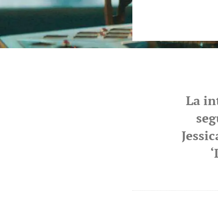
La in
seg
Jessic
‘