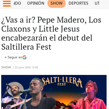
MUNDO
OPINIÓN
SHOW
DEPORTES
UTILID
¿Vas a ir? Pepe Madero, Los
Claxons y Little Jesus
encabezarán el debut del
Saltillera Fest
+
Seguir en
SHOW
/
23 junio 2026 13:48