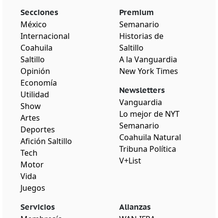
Secciones
Premium
México
Semanario
Internacional
Historias de
Coahuila
Saltillo
Saltillo
A la Vanguardia
Opinión
New York Times
Economía
Newsletters
Utilidad
Vanguardia
Show
Lo mejor de NYT
Artes
Semanario
Deportes
Coahuila Natural
Afición Saltillo
Tribuna Política
Tech
V+List
Motor
Vida
Juegos
Servicios
Alianzas