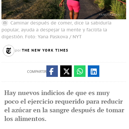
Caminar después de comer, dice la sabiduría
popular, ayuda a despejar la mente y facilita la
digestión.
Foto: Yana Paskova / NYT
THE NEW YORK TIMES
por
COMPARTIR
Hay nuevos indicios de que es muy
poco el ejercicio requerido para reducir
el azúcar en la sangre después de tomar
los alimentos.