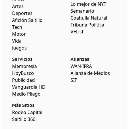
Lo mejor de NYT
Artes
Semanario
Deportes
Coahuila Natural
Afición Saltillo
Tribuna Política
Tech
V+List
Motor
Vida
Juegos
Servicios
Alianzas
Membresía
WAN-IFRA
HoyBusco
Alianza de Medios
Publicidad
SIP
Vanguardia HD
Medio Pliego
Más Sitios
Rodeo Capital
Saltillo 360