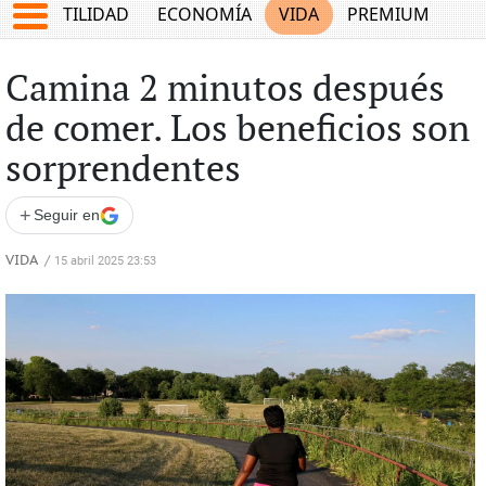
TES
UTILIDAD
ECONOMÍA
VIDA
PREMIUM
Camina 2 minutos después
de comer. Los beneficios son
sorprendentes
+
Seguir en
VIDA
/
15 abril 2025 23:53