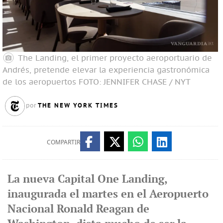
The Landing, el primer proyecto aeroportuario de
Andrés, pretende elevar la experiencia gastronómica
de los aeropuertos
FOTO: JENNIFER CHASE / NYT
THE NEW YORK TIMES
por
COMPARTIR
La nueva Capital One Landing,
inaugurada el martes en el Aeropuerto
Nacional Ronald Reagan de