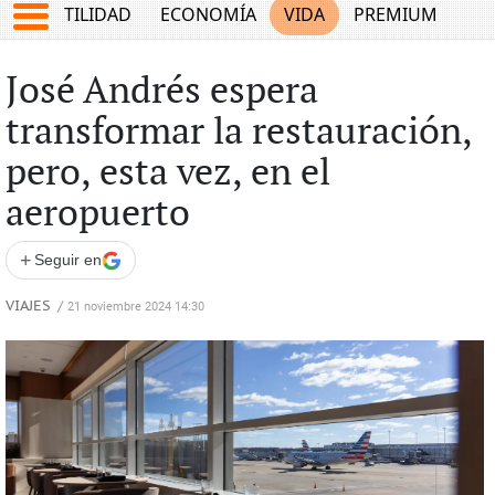
TES
UTILIDAD
ECONOMÍA
VIDA
PREMIUM
José Andrés espera
transformar la restauración,
pero, esta vez, en el
aeropuerto
+
Seguir en
VIAJES
/
21 noviembre 2024 14:30