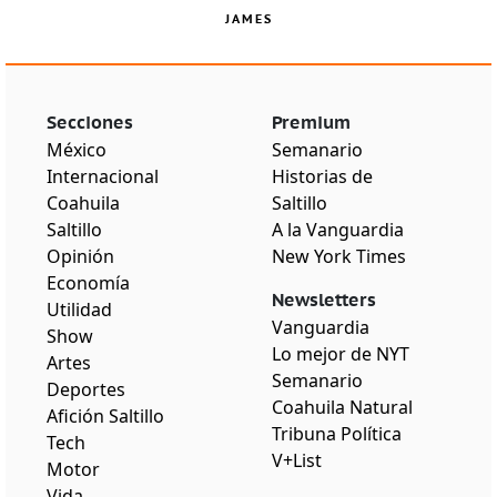
JAMES
Secciones
Premium
México
Semanario
Internacional
Historias de
Coahuila
Saltillo
Saltillo
A la Vanguardia
Opinión
New York Times
Economía
Newsletters
Utilidad
Vanguardia
Show
Lo mejor de NYT
Artes
Semanario
Deportes
Coahuila Natural
Afición Saltillo
Tribuna Política
Tech
V+List
Motor
Vida