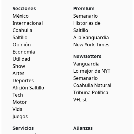
Secciones
Premium
México
Semanario
Internacional
Historias de
Coahuila
Saltillo
Saltillo
A la Vanguardia
Opinión
New York Times
Economía
Newsletters
Utilidad
Vanguardia
Show
Lo mejor de NYT
Artes
Semanario
Deportes
Coahuila Natural
Afición Saltillo
Tribuna Política
Tech
V+List
Motor
Vida
Juegos
Servicios
Alianzas