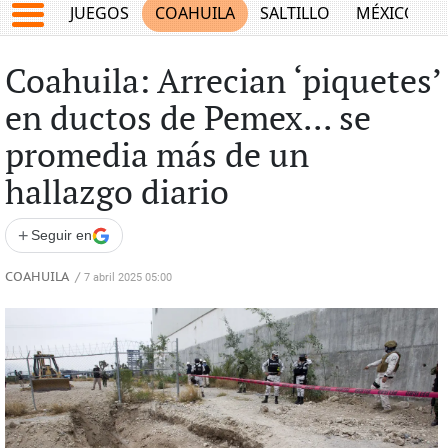
JUEGOS
COAHUILA
SALTILLO
MÉXICO
Coahuila: Arrecian ‘piquetes’
en ductos de Pemex... se
promedia más de un
hallazgo diario
+
Seguir en
COAHUILA
/
7 abril 2025 05:00