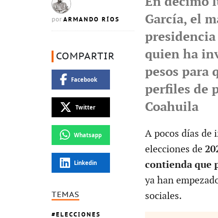
En décimo l
García, el m
ARMANDO RÍOS
por
presidencia
quien ha in
COMPARTIR
pesos para 
Facebook
perfiles de
Coahuila
Twitter
A pocos días de 
Whatsapp
elecciones de
20
Linkedin
contienda que p
ya han empezado 
TEMAS
sociales.
ELECCIONES