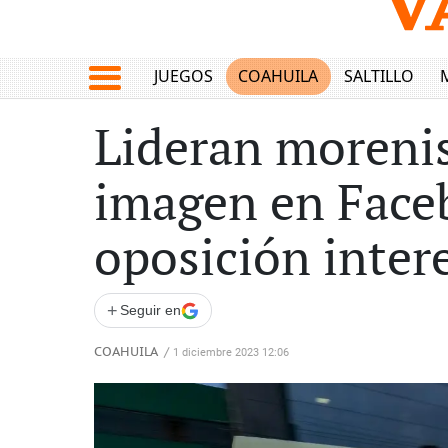
JUEGOS
COAHUILA
SALTILLO
Lideran morenis
imagen en Faceb
oposición inter
+
Seguir en
COAHUILA
/
1 diciembre 2023 12:06