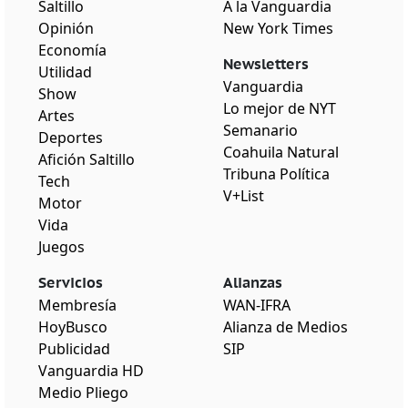
Saltillo
A la Vanguardia
Opinión
New York Times
Economía
Newsletters
Utilidad
Vanguardia
Show
Lo mejor de NYT
Artes
Semanario
Deportes
Coahuila Natural
Afición Saltillo
Tribuna Política
Tech
V+List
Motor
Vida
Juegos
Servicios
Alianzas
Membresía
WAN-IFRA
HoyBusco
Alianza de Medios
Publicidad
SIP
Vanguardia HD
Medio Pliego