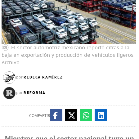
El sector automotriz mexicano reportó cifras a la
baja en exportación y producción de vehículos ligeros.
Archivo
REBECA RAMÍREZ
por
REFORMA
por
COMPARTIR
Mientras que el sector nacional tuvo un