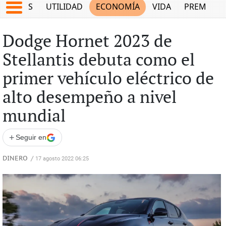
EPORTES
UTILIDAD
ECONOMÍA
VIDA
PREMIUM
Dodge Hornet 2023 de
Stellantis debuta como el
primer vehículo eléctrico de
alto desempeño a nivel
mundial
+
Seguir en
DINERO
/
17 agosto 2022 06:25