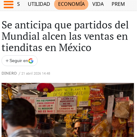
EPORTES
UTILIDAD
ECONOMÍA
VIDA
PREMIUM
Se anticipa que partidos del
Mundial alcen las ventas en
tienditas en México
+
Seguir en
DINERO
/
21 abril 2026 14:48