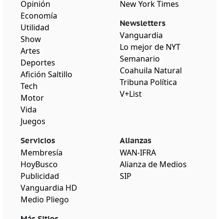
Opinión
New York Times
Economía
Newsletters
Utilidad
Vanguardia
Show
Lo mejor de NYT
Artes
Semanario
Deportes
Coahuila Natural
Afición Saltillo
Tribuna Política
Tech
V+List
Motor
Vida
Juegos
Servicios
Alianzas
Membresía
WAN-IFRA
HoyBusco
Alianza de Medios
Publicidad
SIP
Vanguardia HD
Medio Pliego
Más Sitios