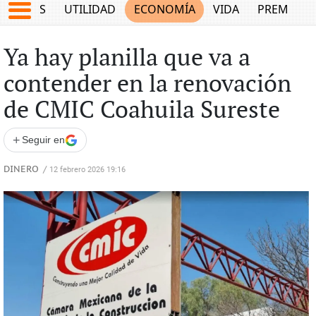
EPORTES
UTILIDAD
ECONOMÍA
VIDA
PREMIUM
Ya hay planilla que va a
contender en la renovación
de CMIC Coahuila Sureste
+
Seguir en
DINERO
/
12 febrero 2026 19:16