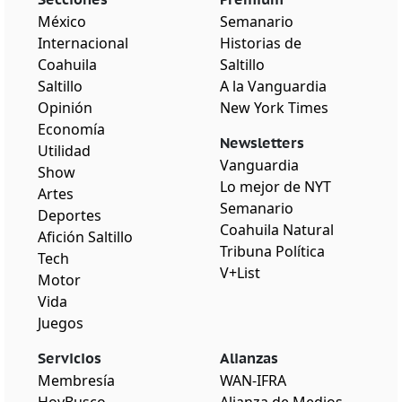
México
Semanario
Internacional
Historias de
Coahuila
Saltillo
Saltillo
A la Vanguardia
Opinión
New York Times
Economía
Newsletters
Utilidad
Vanguardia
Show
Lo mejor de NYT
Artes
Semanario
Deportes
Coahuila Natural
Afición Saltillo
Tribuna Política
Tech
V+List
Motor
Vida
Juegos
Servicios
Alianzas
Membresía
WAN-IFRA
HoyBusco
Alianza de Medios