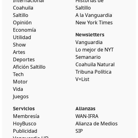
Internacional
Historias de
Coahuila
Saltillo
Saltillo
A la Vanguardia
Opinión
New York Times
Economía
Newsletters
Utilidad
Vanguardia
Show
Lo mejor de NYT
Artes
Semanario
Deportes
Coahuila Natural
Afición Saltillo
Tribuna Política
Tech
V+List
Motor
Vida
Juegos
Servicios
Alianzas
Membresía
WAN-IFRA
HoyBusco
Alianza de Medios
Publicidad
SIP