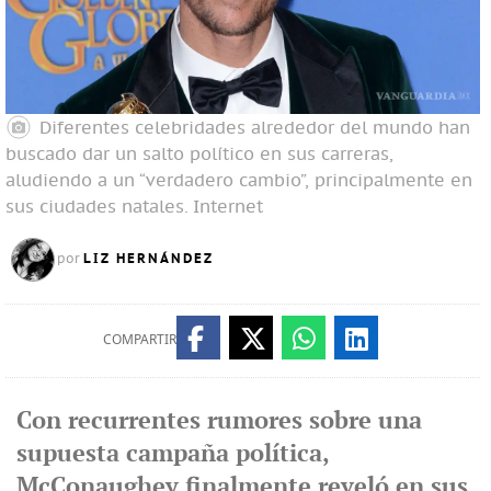
Diferentes celebridades alrededor del mundo han
buscado dar un salto político en sus carreras,
aludiendo a un “verdadero cambio”, principalmente en
sus ciudades natales.
Internet
LIZ HERNÁNDEZ
por
COMPARTIR
Con recurrentes rumores sobre una
supuesta campaña política,
McConaughey finalmente reveló en sus